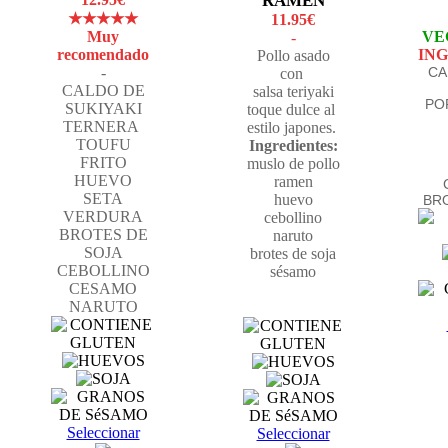
RAMEN
★★★★★
11.95€
Muy
VE
-
recomendado
ING
Pollo asado
-
CA
con
CALDO DE
salsa teriyaki
PO
SUKIYAKI
toque dulce al
TERNERA
estilo japones.
TOUFU
Ingredientes:
FRITO
muslo de pollo
HUEVO
ramen
SETA
huevo
BR
VERDURA
cebollino
BROTES DE
naruto
SOJA
brotes de soja
CEBOLLINO
sésamo
CESAMO
NARUTO
Seleccionar
Seleccionar