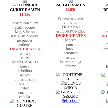
27.TERNERA
24.IGO RAMEN
CURRY RAMEN
11.95€
B
-
11.95€
Panceta estofada
-
con salsa
Ternera con curry
TRRIYAKI
estilo japones
estilo JAPONESA
Muy sabroso
e
INGREDIENTES
si te gusta el curry
IN
panceta
no puedes
ramen
perdertelo
huevo
INGREDIENTES
ra
cebollino
ternera
naruto
curry
brotes de soja
ramen CASERO
sésamo
huevo
B
cebollino
naruto
brotes de soja
sésamo
patata
zanahoria
cebolla.
Seleccionar