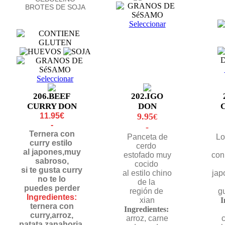
BROTES DE SOJA
Seleccionar
Seleccionar
206.BEEF
202.IGO
CURRY DON
DON
11.95€
9.95
€
-
-
Ternera con
Panceta de
Lo
curry estilo
cerdo
al japones,muy
estofado muy
con
sabroso,
cocido
si te gusta curry
al estilo chino
jap
no te lo
de la
puedes perder
región de
gu
Ingredientes:
xian
I
ternera con
Ingredientes:
curry,arroz,
arroz, carne
c
patata,zanahoria,