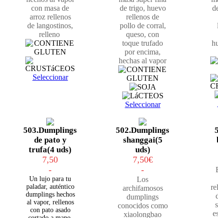
con masa de
de trigo, huevo
d
arroz rellenos
rellenos de
de langostinos,
pollo de corral,
relleno
queso, con
toque trufado
h
por encima,
hechas al vapor
Seleccionar
Seleccionar
503.Dumplings
502.Dumplings
de pato y
shanggai(5
trufa(4 uds)
uds)
7,50
7,50
€
-
-
Un lujo para tu
Los
paladar, auténtico
re
archifamosos
dumplings hechos
dumplings
al vapor, rellenos
conocidos como
con pato asado
e
xiaolongbao
cortado a mano,