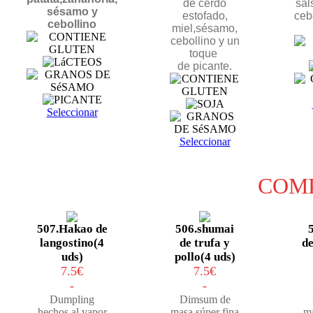
de cerdo
sal
sésamo y
estofado,
ceb
cebollino
miel,sésamo,
cebollino y un
toque
de picante.
Seleccionar
Seleccionar
COM
507.Hakao de
506.shumai
langostino(4
de trufa y
de
uds)
pollo(4 uds)
7.5€
7
.5€
-
-
Dumpling
Dimsum de
hechos al vapor
masa súper fina
ma