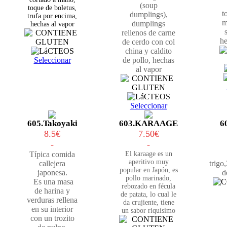
(soup
toque de boletus,
t
dumplings),
trufa por encima,
m
dumplings
hechas al vapor
rellenos de carne
he
de cerdo con col
china y caldito
Seleccionar
de pollo, hechas
al vapor
Seleccionar
605.Takoyaki
603.KARAAGE
6
8.5€
7.50€
-
-
Típica comida
El karaage es un
aperitivo muy
callejera
trigo
popular en Japón, es
japonesa.
d
pollo marinado,
Es una masa
rebozado en fécula
de harina y
de patata, lo cual le
verduras rellena
da crujiente,
tiene
en su interior
un sabor riquísimo
con un trozito