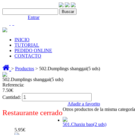
Contáctenos:910 466 975
Bienvenido |
Entrar
(0)
INICIO
TUTORIAL
PEDIDO ONLINE
CONTACTO
>
Productos
> 502.Dumplings shanggai(5 uds)
502.Dumplings shanggai(5 uds)
Referencia:
7.50€
Cantidad:
Añadir a favorito
Otros productos de la misma categoría
Restaurante cerrado
501.Chaxiu bao(2 uds)
5.95€