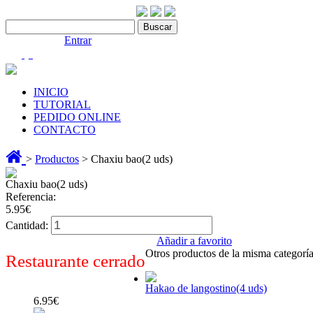
Contáctenos:910 466 975
Bienvenido |
Entrar
(0)
INICIO
TUTORIAL
PEDIDO ONLINE
CONTACTO
>
Productos
> Chaxiu bao(2 uds)
Chaxiu bao(2 uds)
Referencia:
5.95€
Cantidad:
Añadir a favorito
Otros productos de la misma categoría
Restaurante cerrado
Hakao de langostino(4 uds)
6.95€