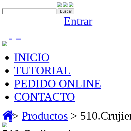
Contáctenos:910 466 975
Bienvenido |
Entrar
(0)
INICIO
TUTORIAL
PEDIDO ONLINE
CONTACTO
>
Productos
> 510.Crujie