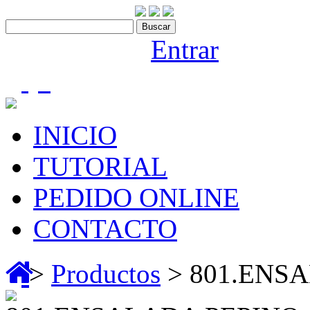
Contáctenos:910 466 975
Bienvenido |
Entrar
(0)
INICIO
TUTORIAL
PEDIDO ONLINE
CONTACTO
>
Productos
> 801.ENS