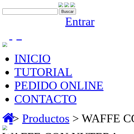
Contáctenos:910 466 975
Bienvenido |
Entrar
(0)
INICIO
TUTORIAL
PEDIDO ONLINE
CONTACTO
>
Productos
> WAFFE C