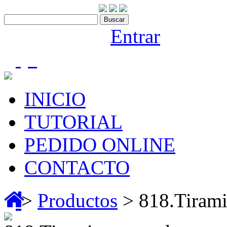
Contáctenos:910 466 975
Bienvenido |
Entrar
(0)
INICIO
TUTORIAL
PEDIDO ONLINE
CONTACTO
>
Productos
> 818.Tirami