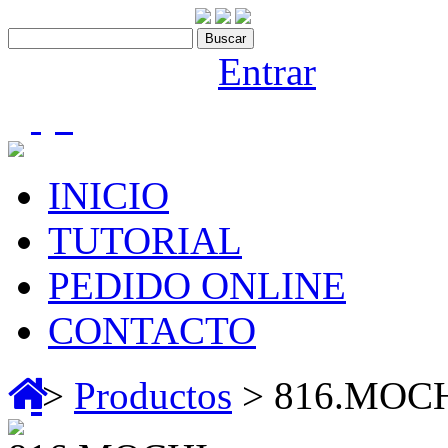
Contáctenos:910 466 975
Bienvenido |
Entrar
(0)
INICIO
TUTORIAL
PEDIDO ONLINE
CONTACTO
>
Productos
> 816.MOC