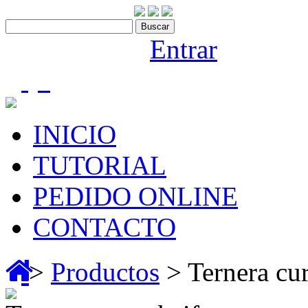
Contáctenos:910 466 975
Bienvenido |
Entrar
(0)
INICIO
TUTORIAL
PEDIDO ONLINE
CONTACTO
>
Productos
> Ternera cur